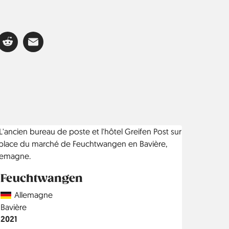
Feuchtwangen
Country
Allemagne
Région
Bavière
Année
2021