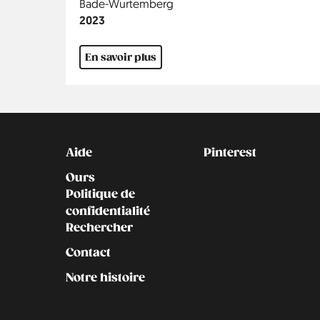
Région
Bade-Wurtemberg
Année
2023
En savoir plus
Kontakt
Social
Aide
Pinterest
Ours
Politique de
confidentialité
Rechercher
Contact
Notre histoire