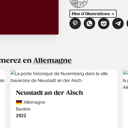
Plus d'illustrations ➔
aimerez en
Allemagne
Neustadt an der Aisch
Country
Allemagne
Région
Bavière
Année
2022