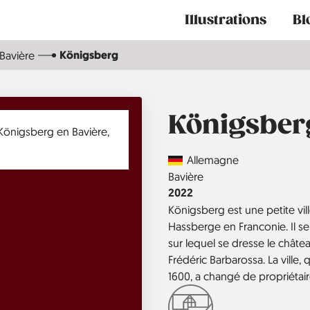
Main
Illustrations
Bl
navigation
Königsberg
Bavière
Königsber
Country
Allemagne
Région
Bavière
Année
2022
Königsberg est une petite vi
Hassberge en Franconie. Il se
sur lequel se dresse le châte
Frédéric Barbarossa. La ville, 
1600, a changé de propriétair