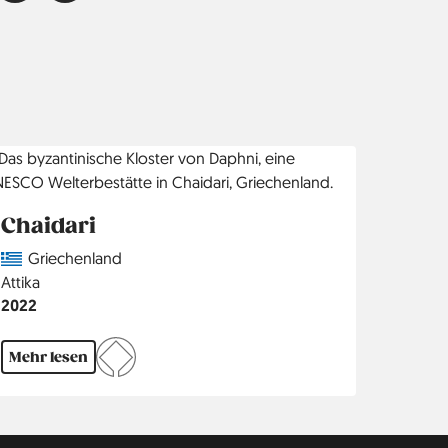
Chaidari
Country
Griechenland
Region
Attika
Jahr
2022
Mehr lesen