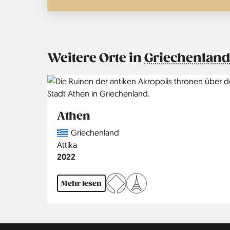
Weitere Orte in
Griechenland
Athen
Country
Griechenland
Region
Attika
Jahr
2022
Mehr lesen