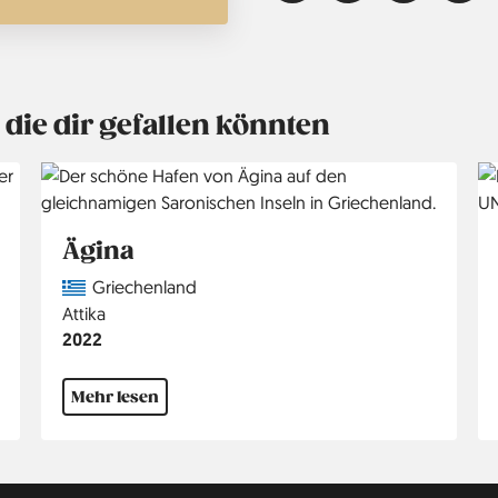
die dir gefallen könnten
Ägina
Country
Griechenland
Region
Attika
Jahr
2022
Mehr lesen