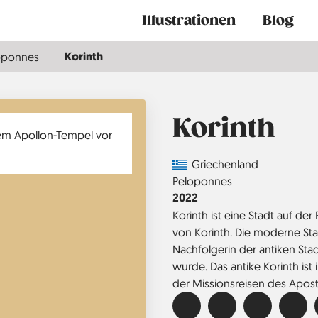
Main
Illustrationen
Blog
navigation
Korinth
oponnes
Korinth
Country
Griechenland
Region
Peloponnes
Jahr
2022
Korinth ist eine Stadt auf de
von Korinth. Die moderne St
Nachfolgerin der antiken Stad
wurde. Das antike Korinth ist 
der Missions­reisen des Apost