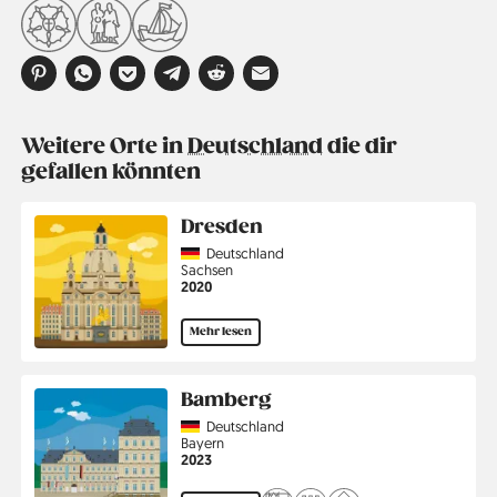
Weitere Orte in
Deutschland
die dir
gefallen könnten
Dresden
Country
Deutschland
Region
Sachsen
Jahr
2020
Mehr lesen
Bamberg
Country
Deutschland
Region
Bayern
Jahr
2023