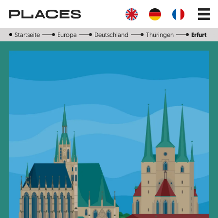
Direkt
Main
zum
navig
Inhalt
Startseite
Europa
Deutschland
Thüringen
Erfurt