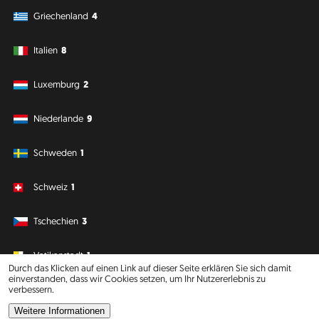
Griechenland
4
Italien
8
Luxemburg
2
Niederlande
9
Schweden
1
Schweiz
1
Tschechien
3
Vatikanstadt
1
Durch das Klicken auf einen Link auf dieser Seite erklären Sie sich damit
einverstanden, dass wir Cookies setzen, um Ihr Nutzererlebnis zu
verbessern.
Südamerika
Ozeanien
Weitere Informationen
Philipp J. Conrad
·
Creative Commons: BY, NC, DA
· Soli Deo Gloria