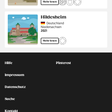
Mehr lesen
Hildesheim
Country
Deutschland
Region
Niedersachsen
Jahr
2021
Mehr lesen
Kontakt
Social
Hilfe
Pinterest
Impressum
Datenschutz
Suche
Kontakt