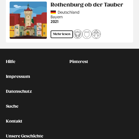
Rothenburg ob der Tauber
Country
Deutschland
Region
Bayern
Jahr
2021
Mehr lesen
Kontakt
Social
Hilfe
Pinterest
Impressum
Datenschutz
Suche
Kontakt
Unsere Geschichte