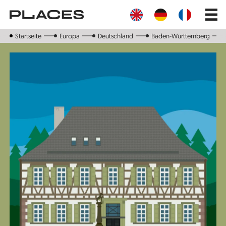
Direkt
Main
zum
navig
Inhalt
Startseite
Europa
Deutschland
Baden-Württemberg