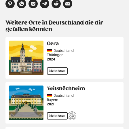
Weitere Orte in
Deutschland
die dir
gefallen könnten
Gera
Country
Deutschland
Region
Thüringen
Jahr
2024
Mehr lesen
Veitshöchheim
Country
Deutschland
Region
Bayern
Jahr
2021
Mehr lesen