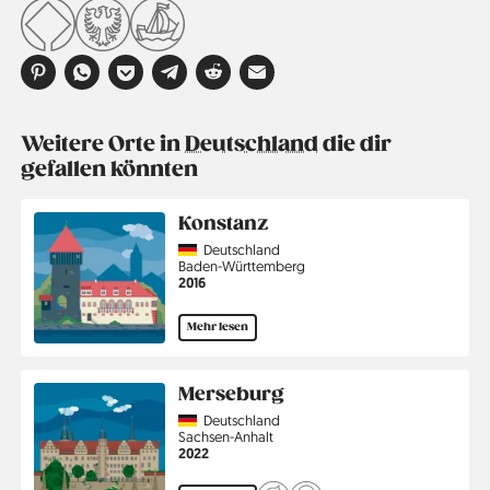
Weitere Orte in
Deutschland
die dir
gefallen könnten
Konstanz
Country
Deutschland
Region
Baden-Württemberg
Jahr
2016
Mehr lesen
Merseburg
Country
Deutschland
Region
Sachsen-Anhalt
Jahr
2022