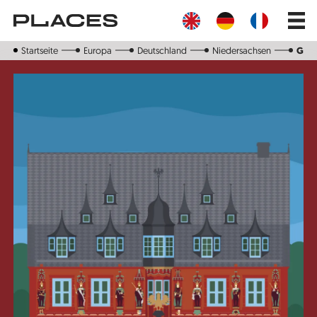
Direkt
Main
zum
navig
Inhalt
Startseite
Europa
Deutschland
Niedersachsen
Gosl