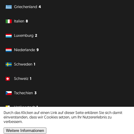
Griechenland
4
Italien
8
Luxemburg
2
Niederlande
9
Schweden
1
Schweiz
1
Tschechien
3
Vatikanstadt
1
Durch das Klicken auf einen Link auf dieser Seite erklären Sie sich damit
einverstanden, dass wir Cookies setzen, um Ihr Nutzererlebnis zu
verbessern.
Südamerika
Ozeanien
Weitere Informationen
Philipp J. Conrad
·
Creative Commons: BY, NC, DA
· Soli Deo Gloria