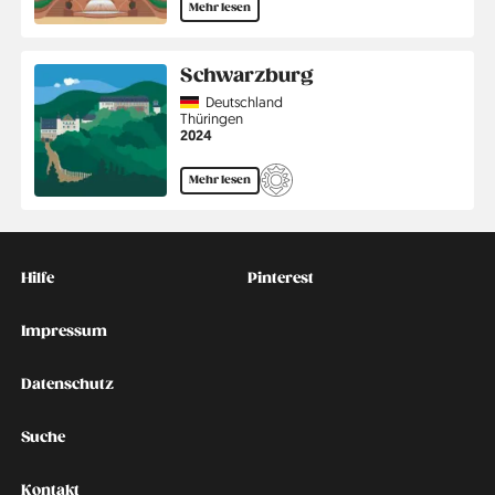
Mehr lesen
Schwarzburg
Country
Deutschland
Region
Thüringen
Jahr
2024
Mehr lesen
Kontakt
Social
Hilfe
Pinterest
Impressum
Datenschutz
Suche
Kontakt