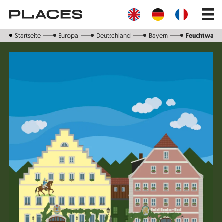
Direkt
Main
zum
navig
Inhalt
Startseite
Europa
Deutschland
Bayern
Feuchtwang