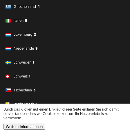
Griechenland
4
Italien
8
Luxemburg
2
Niederlande
9
Schweden
1
Schweiz
1
Tschechien
3
Vatikanstadt
1
Durch das Klicken auf einen Link auf dieser Seite erklären Sie sich damit
einverstanden, dass wir Cookies setzen, um Ihr Nutzererlebnis zu
verbessern.
Südamerika
Ozeanien
Weitere Informationen
Philipp J. Conrad
·
Creative Commons: BY, NC, DA
· Soli Deo Gloria