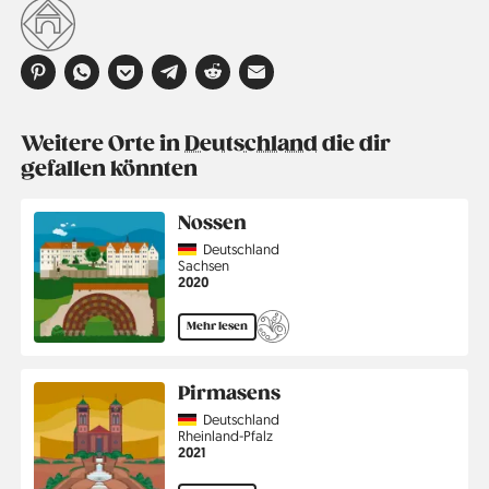
Weitere Orte in
Deutschland
die dir
gefallen könnten
Nossen
Country
Deutschland
Region
Sachsen
Jahr
2020
Mehr lesen
Pirmasens
Country
Deutschland
Region
Rheinland-Pfalz
Jahr
2021