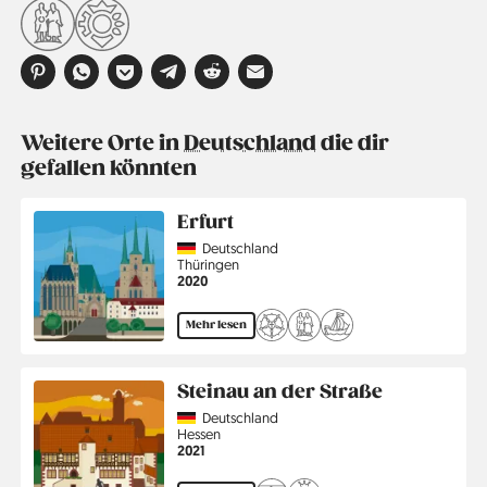
Weitere Orte in
Deutschland
die dir
gefallen könnten
Erfurt
Country
Deutschland
Region
Thüringen
Jahr
2020
Mehr lesen
Steinau an der Straße
Country
Deutschland
Region
Hessen
Jahr
2021