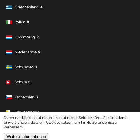
Griechenland
4
Italien
8
Luxemburg
2
Niederlande
9
Schweden
1
Schweiz
1
Tschechien
3
Vatikanstadt
1
Durch das Klicken auf einen Link auf dieser Seite erklären Sie sich damit
einverstanden, dass wir Cookies setzen, um Ihr Nutzererlebnis zu
verbessern.
Südamerika
Ozeanien
Weitere Informationen
Philipp J. Conrad
·
Creative Commons: BY, NC, DA
· Soli Deo Gloria