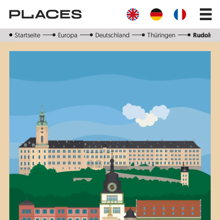
Direkt
Main
zum
navig
Inhalt
Startseite
Europa
Deutschland
Thüringen
Rudolsta