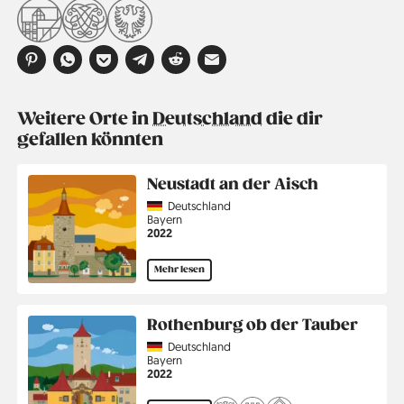
Weitere Orte in
Deutschland
die dir
gefallen könnten
Neustadt an der Aisch
Country
Deutschland
Region
Bayern
Jahr
2022
Mehr lesen
Rothenburg ob der Tauber
Country
Deutschland
Region
Bayern
Jahr
2022