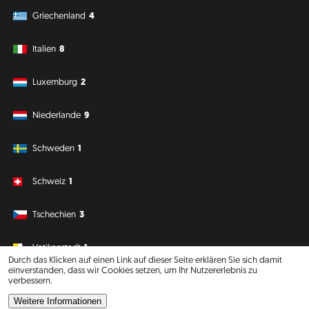
Griechenland
4
Italien
8
Luxemburg
2
Niederlande
9
Schweden
1
Schweiz
1
Tschechien
3
Vatikanstadt
1
Durch das Klicken auf einen Link auf dieser Seite erklären Sie sich damit
einverstanden, dass wir Cookies setzen, um Ihr Nutzererlebnis zu
verbessern.
Südamerika
Ozeanien
Weitere Informationen
Philipp J. Conrad
·
Creative Commons: BY, NC, DA
· Soli Deo Gloria