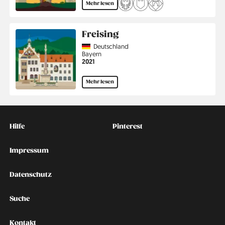
Mehr lesen
Freising
Country
Deutschland
Region
Bayern
Jahr
2021
Mehr lesen
Kontakt
Social
Hilfe
Pinterest
Impressum
Datenschutz
Suche
Kontakt