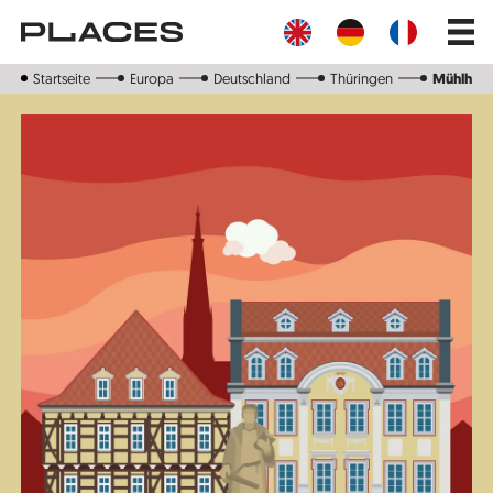
Direkt
Main
zum
navig
Inhalt
Startseite
Europa
Deutschland
Thüringen
Mühlhau