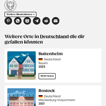
Weitere Illustrationen ➔
Weitere Orte in
Deutschland
die dir
gefallen könnten
Buttenheim
Country
Deutschland
Region
Bayern
Jahr
2023
Mehr lesen
Rostock
Country
Deutschland
Region
Mecklenburg-Vorpommern
Jahr
2021