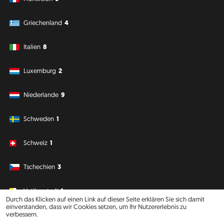
Griechenland
4
Italien
8
Luxemburg
2
Niederlande
9
Schweden
1
Schweiz
1
Tschechien
3
Vatikanstadt
1
Durch das Klicken auf einen Link auf dieser Seite erklären Sie sich damit
einverstanden, dass wir Cookies setzen, um Ihr Nutzererlebnis zu
verbessern.
Südamerika
Ozeanien