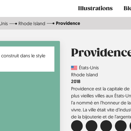
Main
Illustrations
Bl
navigation
Providence
Unis
Rhode Island
Providenc
Country
États-Unis
Région
Rhode Island
Année
2018
Providence est la capitale de 
plus vieilles villes aux États-
l’a nommé en l’honneur de la
vivre. La ville était vite d’ind
de la bijouterie et de l’argente