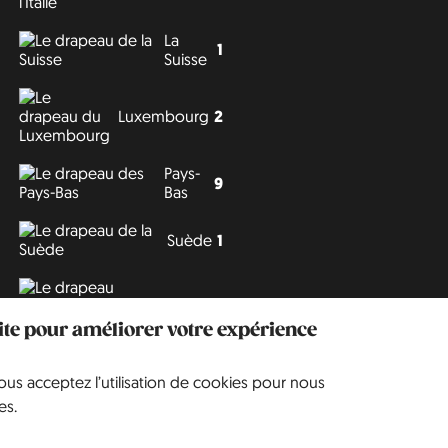
La
1
Suisse
Luxembourg
2
Pays-
9
Bas
Suède
1
Tchéquie
3
site pour améliorer votre expérience
vous acceptez l’utilisation de cookies pour nous
Philipp J. Conrad
·
Creative Commons: BY, NC, DA
· Soli Deo Gloria
es.
Website
en