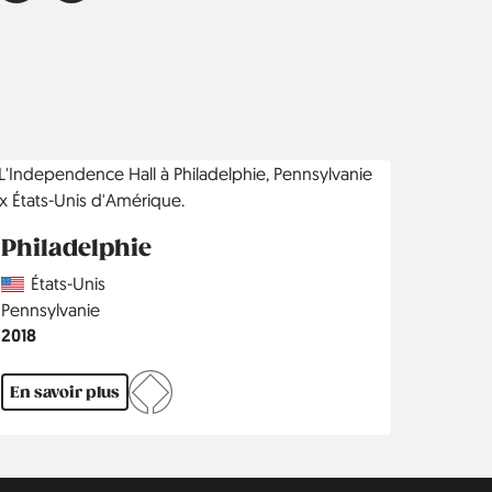
Philadelphie
Country
États-Unis
Région
Pennsylvanie
Année
2018
En savoir plus