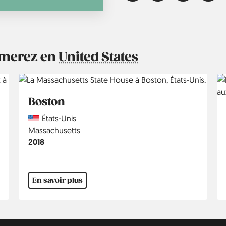
aimerez en
United States
Boston
Country
États-Unis
Région
Massachusetts
Année
2018
En savoir plus