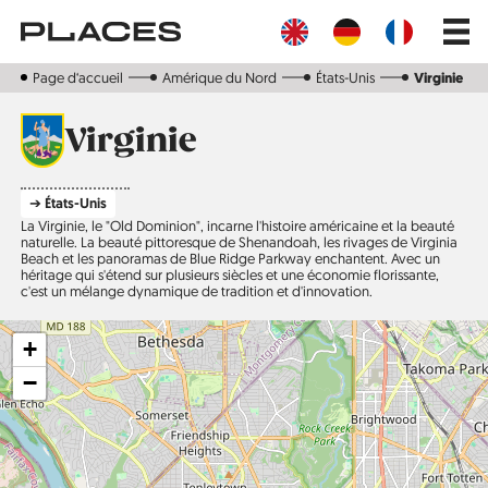
Aller
Main
au
navig
contenu
principal
Page d‘accueil
Amérique du Nord
États-Unis
Virginie
Virginie
➔ États-Unis
La Virginie, le "Old Dominion", incarne l'histoire américaine et la beauté
naturelle. La beauté pittoresque de Shenandoah, les rivages de Virginia
Beach et les panoramas de Blue Ridge Parkway enchantent. Avec un
héritage qui s'étend sur plusieurs siècles et une économie florissante,
c'est un mélange dynamique de tradition et d'innovation.
+
−