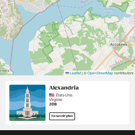
Leaflet
|
©
OpenStreetMap
contributors
Alexandria
Country
États-Unis
Région
Virginie
Année
2018
En savoir plus