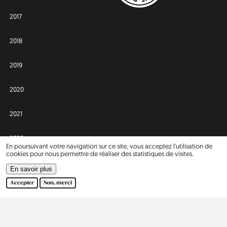
2017
2018
2019
2020
2021
2022
En poursuivant votre navigation sur ce site, vous acceptez l’utilisation de
cookies pour nous permettre de réaliser des statistiques de visites.
2023
En savoir plus
Accepter
Non, merci
2024
Afrique
Asie