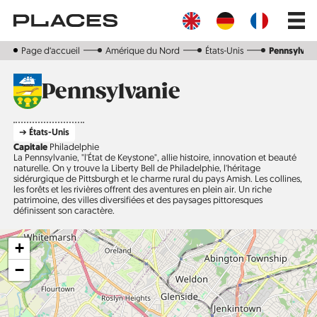
Aller
Main
au
navig
contenu
principal
Page d‘accueil
Amérique du Nord
États-Unis
Pennsylvan
Pennsylvanie
➔ États-Unis
Capitale
Philadelphie
La Pennsylvanie, "l'État de Keystone", allie histoire, innovation et beauté
naturelle. On y trouve la Liberty Bell de Philadelphie, l'héritage
sidérurgique de Pittsburgh et le charme rural du pays Amish. Les collines,
les forêts et les rivières offrent des aventures en plein air. Un riche
patrimoine, des villes diversifiées et des paysages pittoresques
définissent son caractère.
+
−