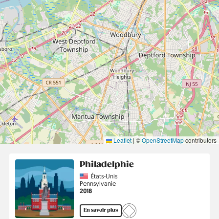
Leaflet
|
©
OpenStreetMap
contributors
Philadelphie
Country
États-Unis
Région
Pennsylvanie
Année
2018
En savoir plus