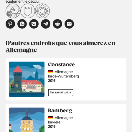
également le détour.
D'autres endroits que vous aimerez en
Allemagne
Constance
Country
Allemagne
Région
Bade-Wurtemberg
Année
2016
En savoir plus
Bamberg
Country
Allemagne
Région
Bavière
Année
2019