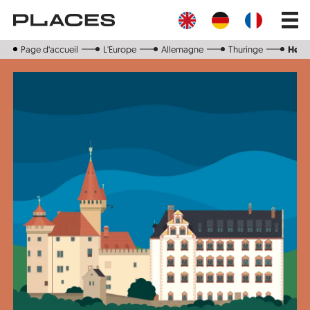
Aller
Main
au
navig
contenu
principal
Page d‘accueil
L'Europe
Allemagne
Thuringe
Held