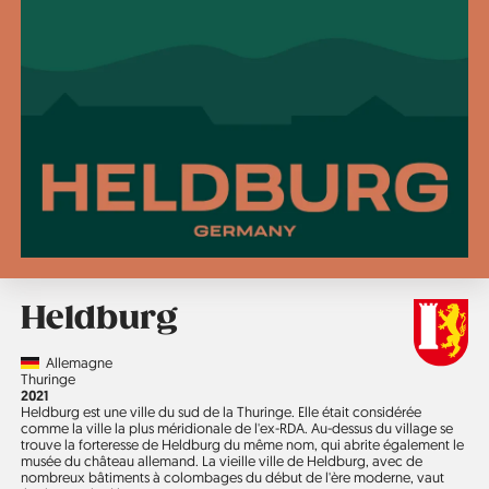
Heldburg
Country
Allemagne
Région
Thuringe
Année
2021
Heldburg est une ville du sud de la Thuringe. Elle était considérée
comme la ville la plus méridionale de l'ex-RDA. Au-dessus du village se
trouve la forteresse de Heldburg du même nom, qui abrite également le
musée du château allemand. La vieille ville de Heldburg, avec de
nombreux bâtiments à colombages du début de l'ère moderne, vaut