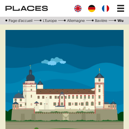
Aller
Main
au
navig
contenu
principal
Page d‘accueil
L'Europe
Allemagne
Bavière
Wurtz