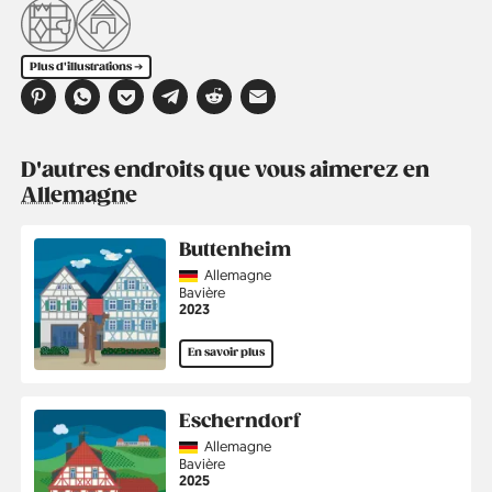
Plus d'illustrations ➔
D'autres endroits que vous aimerez en
Allemagne
Buttenheim
Country
Allemagne
Région
Bavière
Année
2023
En savoir plus
Escherndorf
Country
Allemagne
Région
Bavière
Année
2025