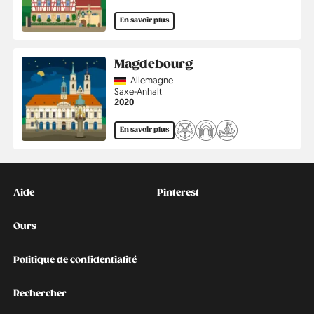
En savoir plus
Magdebourg
Country
Allemagne
Région
Saxe-Anhalt
Année
2020
En savoir plus
Kontakt
Social
Aide
Pinterest
Ours
Politique de confidentialité
Rechercher