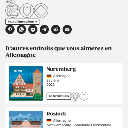
jardin.
Plus d'illustrations ➔
D'autres endroits que vous aimerez en
Allemagne
Nuremberg
Country
Allemagne
Région
Bavière
Année
2022
En savoir plus
Rostock
Country
Allemagne
Région
Mecklembourg-Poméranie-Occidentale