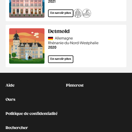
Année
2021
En savoir plus
Detmold
Country
Allemagne
Région
Rhénanie-du-Nord-Westphalie
Année
2020
En savoir plus
Kontakt
Social
Aide
Pinterest
Ours
Politique de confidentialité
Rechercher