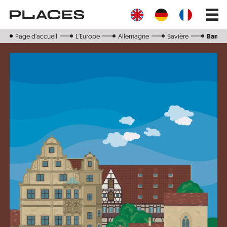
Aller
Main
au
navig
contenu
principal
Page d‘accueil
L'Europe
Allemagne
Bavière
Bambe