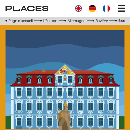
Aller
Main
au
navig
contenu
principal
Page d‘accueil
L'Europe
Allemagne
Bavière
Bambe