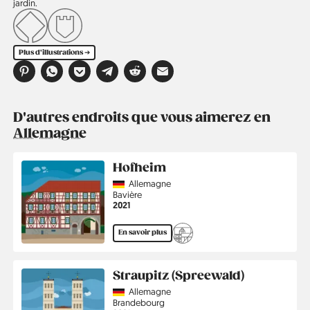
jardin.
Plus d'illustrations ➔
D'autres endroits que vous aimerez en
Allemagne
Hofheim
Country
Allemagne
Région
Bavière
Année
2021
En savoir plus
Straupitz (Spreewald)
Country
Allemagne
Région
Brandebourg