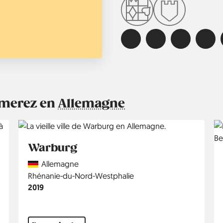
aimerez en
Allemagne
Warburg
Country
Allemagne
Région
Rhénanie-du-Nord-Westphalie
Année
2019