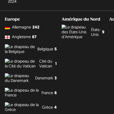
2024
Europe
Amérique du Nord
A
Allemagne
242
États-
9
Unis
Angleterre
67
Belgique
5
Cité du
1
Vatican
Danemark
3
France
6
Grèce
4