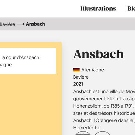
Main
Illustrations
Bl
navigation
Ansbach
Bavière
Ansbach
Country
Allemagne
Région
Bavière
Année
2021
Ansbach est une ville de Mo
gouvernement. Elle fut la capi
Hohenzollern, de 1385 à 1791,
sites et des trésors historiqu
Ansbach, l'Orangerie dans le ja
Herrieder Tor.