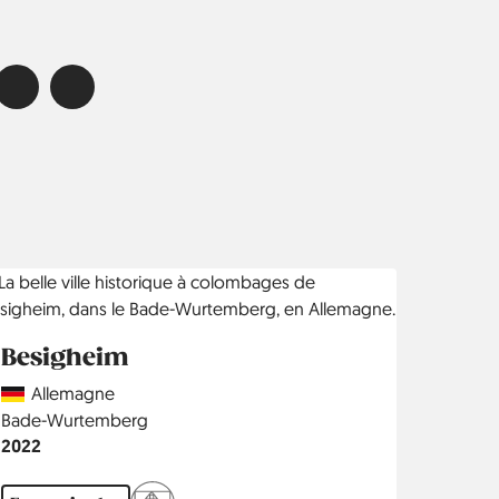
Besigheim
Country
Allemagne
Région
Bade-Wurtemberg
Année
2022