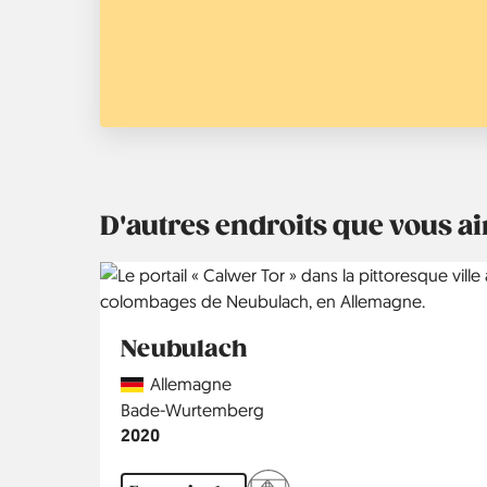
D'autres endroits que vous 
Neubulach
Country
Allemagne
Région
Bade-Wurtemberg
Année
2020