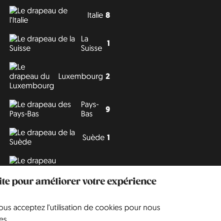
Italie
8
La
1
Suisse
Luxembourg
2
Pays-
9
Bas
Suède
1
Tchéquie
3
site pour améliorer votre expérience
vous acceptez l’utilisation de cookies pour nous
Philipp J. Conrad
·
Creative Commons: BY, NC, DA
· Soli Deo Gloria
es.