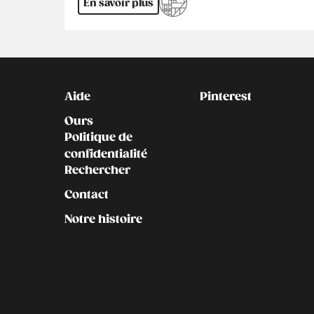
En savoir plus
Kontakt
Social
Aide
Pinterest
Ours
Politique de
confidentialité
Rechercher
Contact
Notre histoire