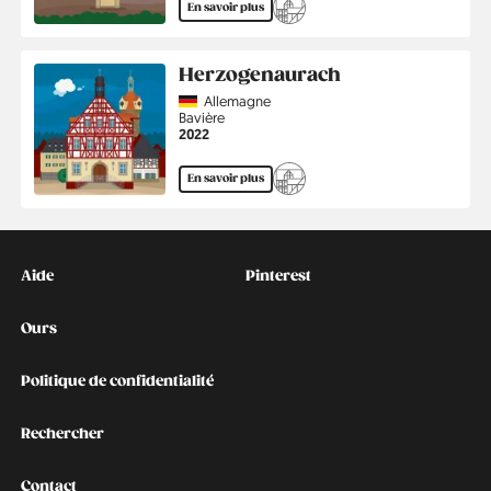
En savoir plus
Herzogenaurach
Country
Allemagne
Région
Bavière
Année
2022
En savoir plus
Kontakt
Social
Aide
Pinterest
Ours
Politique de confidentialité
Rechercher
Contact