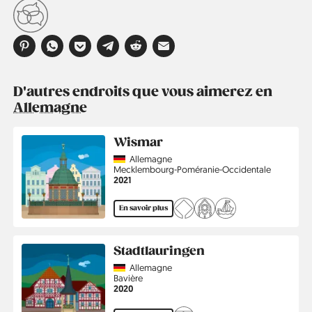
D'autres endroits que vous aimerez en
Allemagne
Wismar
Country
Allemagne
Région
Mecklembourg-Poméranie-Occidentale
Année
2021
En savoir plus
Stadtlauringen
Country
Allemagne
Région
Bavière
Année
2020