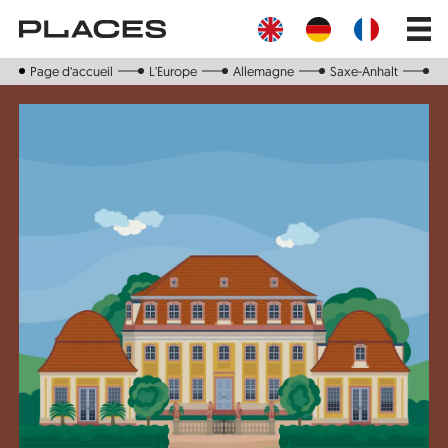
Aller
Main
au
navig
contenu
principal
Page d‘accueil
L'Europe
Allemagne
Saxe-Anhalt
Ba