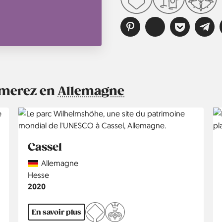
aimerez en
Allemagne
Cassel
Country
Allemagne
Région
Hesse
Année
2020
En savoir plus