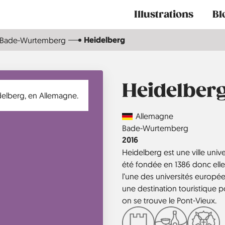
Main
Illustrations
Bl
navigation
Heidelberg
Bade-Wurtemberg
Heidelber
Country
Allemagne
Région
Bade-Wurtemberg
Année
2016
Heidelberg est une ville unive
été fondée en 1386 donc elle 
l’une des universités européen
une destination touristique pop
on se trouve le Pont-Vieux.