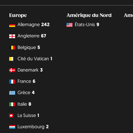
Europe
Amérique du Nord
Amé
Allemagne
242
États-Unis
9
Angleterre
67
Belgique
5
Cité du Vatican
1
Danemark
3
France
6
Grèce
4
Italie
8
La Suisse
1
Luxembourg
2