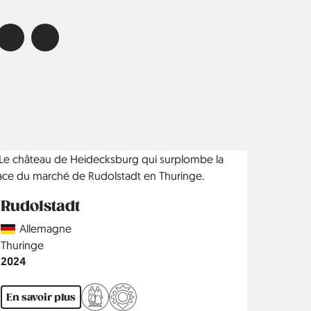
Rudolstadt
Country
Allemagne
Région
Thuringe
Année
2024
En savoir plus