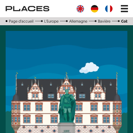
Aller
Main
au
navig
contenu
principal
Page d‘accueil
L'Europe
Allemagne
Bavière
Cobou