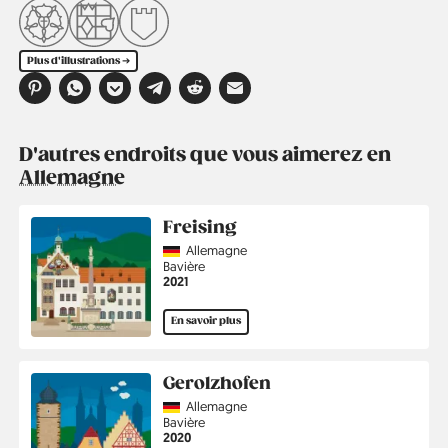
Plus d'illustrations ➔
D'autres endroits que vous aimerez en
Allemagne
Freising
Country
Allemagne
Région
Bavière
Année
2021
En savoir plus
Gerolzhofen
Country
Allemagne
Région
Bavière
Année
2020