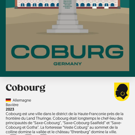
Cobourg
Country
Allemagne
Région
Bavière
Année
2023
Cobourg est une ville dans le district de la Haute-Franconie près de la
frontière du Land Thuringe. Cobourg était longtemps le chef-lieu des
principautés de “Saxe-Cobourg”, “Saxe-Cobourg-Saalfeld” et “Saxe-
Cobourg et Gotha”. La forteresse “Veste Coburg” au sommet de la
colline domine la vallée et le château “Ehrenburg” domine la ville.