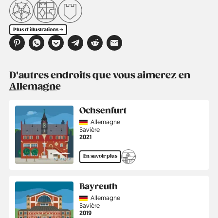
Plus d'illustrations ➔
D'autres endroits que vous aimerez en
Allemagne
Ochsenfurt
Country
Allemagne
Région
Bavière
Année
2021
En savoir plus
Bayreuth
Country
Allemagne
Région
Bavière
Année
2019