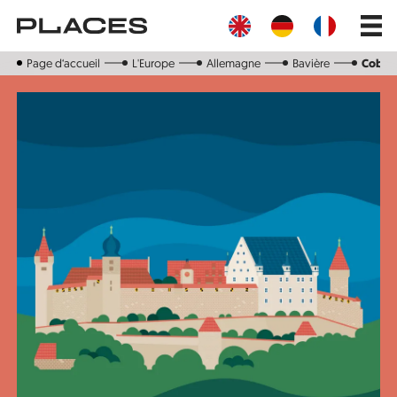
Aller
Main
au
navig
contenu
principal
Page d‘accueil
L'Europe
Allemagne
Bavière
Cobou