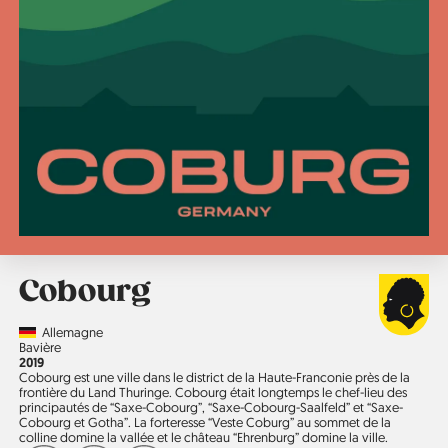
Cobourg
Country
Allemagne
Région
Bavière
Année
2019
Cobourg est une ville dans le district de la Haute-Franconie près de la
frontière du Land Thuringe. Cobourg était longtemps le chef-lieu des
principautés de “Saxe-Cobourg”, “Saxe-Cobourg-Saalfeld” et “Saxe-
Cobourg et Gotha”. La forteresse “Veste Coburg” au sommet de la
colline domine la vallée et le château “Ehrenburg” domine la ville.