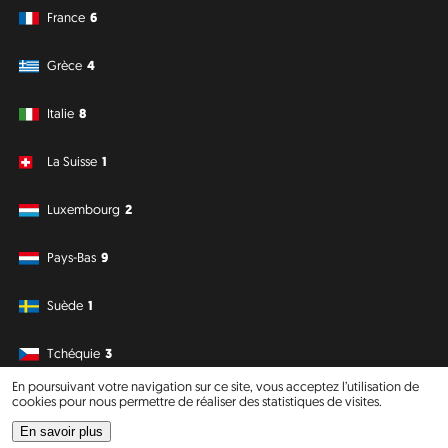
France
6
Grèce
4
Italie
8
La Suisse
1
Luxembourg
2
Pays-Bas
9
Suède
1
Tchéquie
3
En poursuivant votre navigation sur ce site, vous acceptez l’utilisation de
cookies pour nous permettre de réaliser des statistiques de visites.
Amérique du Sud
Océanie
En savoir plus
Philipp J. Conrad
·
Creative Commons: BY, NC, DA
· Soli Deo Gloria