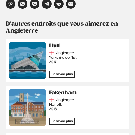
D'autres endroits que vous aimerez en
Angleterre
Hull
Country
Angleterre
Région
Yorkshire de l'Est
Année
2017
En savoir plus
Fakenham
Country
Angleterre
Région
Norfolk
Année
2018
En savoir plus