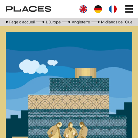
Aller
Main
au
navig
contenu
principal
Page d‘accueil
L'Europe
Angleterre
Midlands de l'Ouest