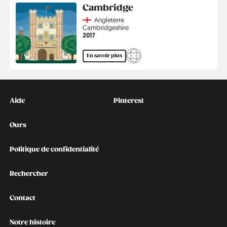
Cambridge
Country
Angleterre
Région
Cambridgeshire
Année
2017
En savoir plus
Kontakt
Social
Aide
Pinterest
Ours
Politique de confidentialité
Rechercher
Contact
Notre histoire