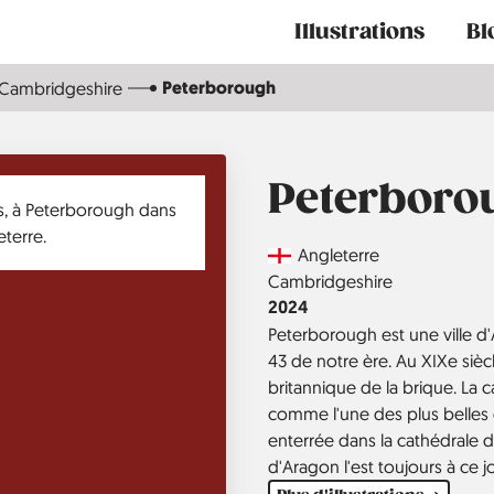
Main
Illustrations
Bl
navigation
Peterborough
Cambridgeshire
Peterboro
Country
Angleterre
Région
Cambridgeshire
Année
2024
Peterborough est une ville d'
43 de notre ère. Au XIXe siècle
britannique de la brique. La c
comme l'une des plus belles d
enterrée dans la cathédrale d
d'Aragon l'est toujours à ce j