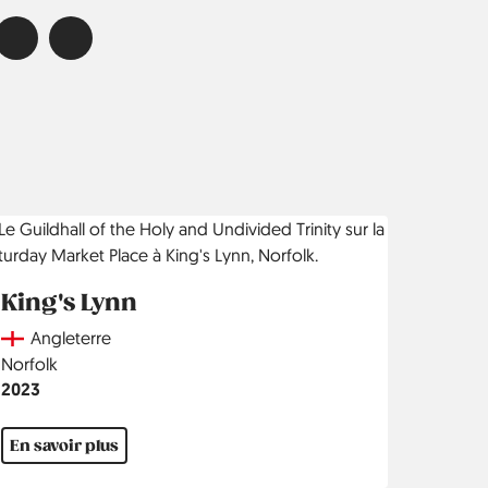
King's Lynn
Country
Angleterre
Région
Norfolk
Année
2023
En savoir plus