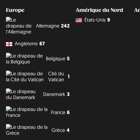
Europe
Amérique du Nord
A
États-Unis
9
Allemagne
242
Angleterre
67
Belgique
5
Cité du
1
Vatican
Danemark
3
France
6
Grèce
4