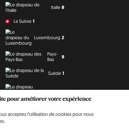
Italie
8
La Suisse
1
Luxembourg
2
Pays-
9
Bas
Suède
1
Tchéquie
3
site pour améliorer votre expérience
vous acceptez l’utilisation de cookies pour nous
Philipp J. Conrad
·
Creative Commons: BY, NC, DA
· Soli Deo Gloria
es.
Website