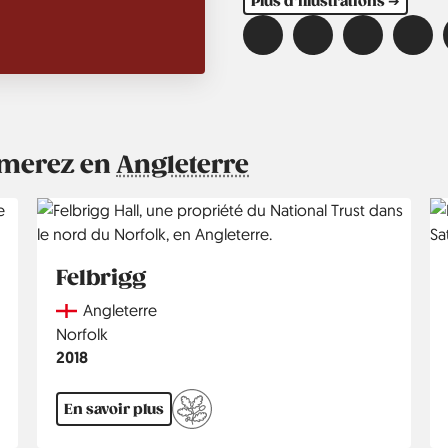
Plus d'illustrations ➔
aimerez en
Angleterre
Felbrigg
Country
Angleterre
Région
Norfolk
Année
2018
En savoir plus