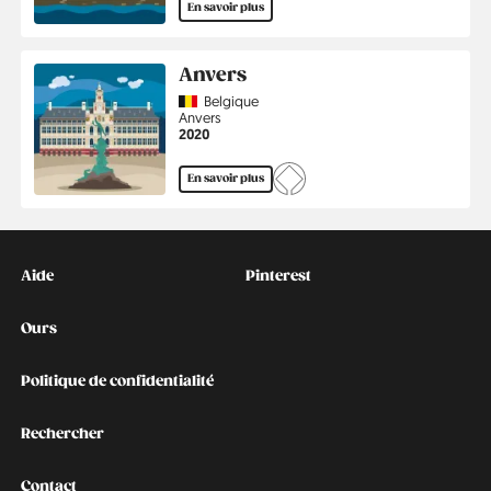
En savoir plus
Anvers
Country
Belgique
Région
Anvers
Année
2020
En savoir plus
Kontakt
Social
Aide
Pinterest
Ours
Politique de confidentialité
Rechercher
Contact