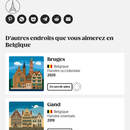
D'autres endroits que vous aimerez en
Belgique
Bruges
Country
Belgique
Région
Flandre occidentale
Année
2020
En savoir plus
Gand
Country
Belgique
Région
Flandre orientale
Année
2019