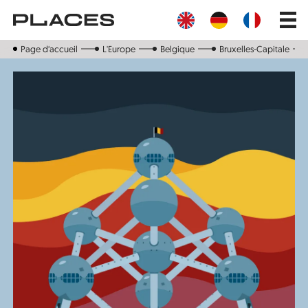
Aller
Main
au
navig
contenu
principal
Page d‘accueil
L'Europe
Belgique
Bruxelles-Capitale