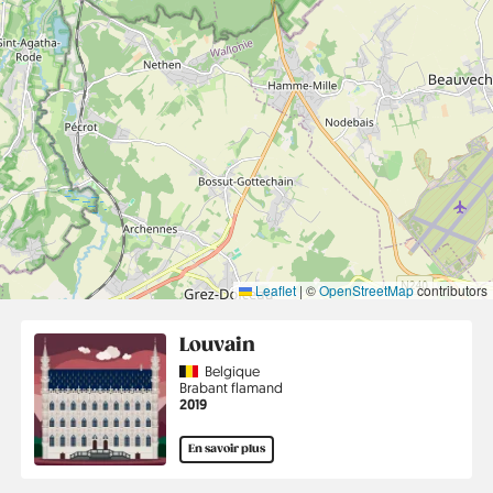
Leaflet
|
©
OpenStreetMap
contributors
Louvain
Country
Belgique
Région
Brabant flamand
Année
2019
En savoir plus