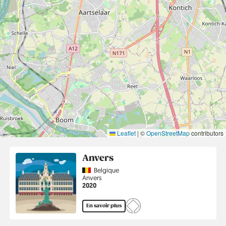
Leaflet
|
©
OpenStreetMap
contributors
Anvers
Country
Belgique
Région
Anvers
Année
2020
En savoir plus