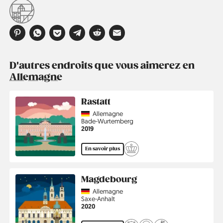
D'autres endroits que vous aimerez en
Allemagne
Rastatt
Country
Allemagne
Région
Bade-Wurtemberg
Année
2019
En savoir plus
Magdebourg
Country
Allemagne
Région
Saxe-Anhalt
Année
2020