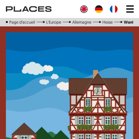
Aller
Main
au
navig
contenu
principal
Page d‘accueil
L'Europe
Allemagne
Hesse
Wanfrie