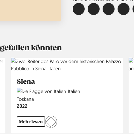
 gefallen könnten
Siena
Country
Italien
Region
Toskana
Jahr
2022
Mehr lesen