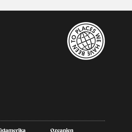
üdamerika
Ozeanien