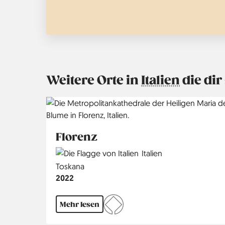
Weitere Orte in
Italien
die dir
Florenz
Country
Italien
Region
Toskana
Jahr
2022
Mehr lesen