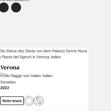
Verona
Country
Italien
Region
Venetien
Jahr
2022
Mehr lesen