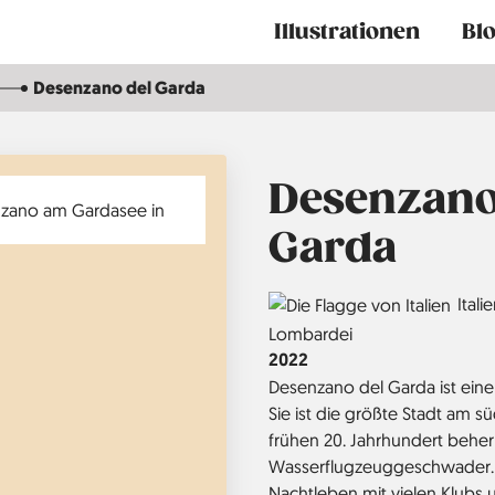
Main
Illustrationen
Bl
navigation
Desenzano del Garda
Desenzano
Garda
Country
Itali
Region
Lombardei
Jahr
2022
Desenzano del Garda ist eine 
Sie ist die größte Stadt am s
frühen 20. Jahrhundert beherb
Wasserflugzeuggeschwader. He
Nachtleben mit vielen Klubs 