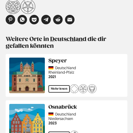
Weitere Orte in
Deutschland
die dir
gefallen könnten
Speyer
Country
Deutschland
Region
Rheinland-Pfalz
Jahr
2021
Mehr lesen
Osnabrück
Country
Deutschland
Region
Niedersachsen
Jahr
2023