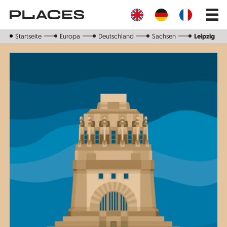
Direkt
Main
zum
navig
Inhalt
Startseite
Europa
Deutschland
Sachsen
Leipzig