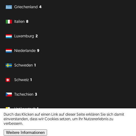
Griechenland
4
Italien
8
Luxemburg
2
Niederlande
9
Schweden
1
Schweiz
1
Tschechien
3
Vatikanstadt
1
Durch das Klicken auf einen Link auf dieser Seite erklären Sie sich damit
einverstanden, dass wir Cookies setzen, um Ihr Nutzererlebnis zu
verbessern.
Südamerika
Ozeanien
Weitere Informationen
Philipp J. Conrad
·
Creative Commons: BY, NC, DA
· Soli Deo Gloria