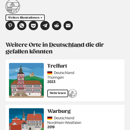
Weitere Illustrationen ➔
Weitere Orte in
Deutschland
die dir
gefallen könnten
Treffurt
Country
Deutschland
Region
Thüringen
Jahr
2023
Mehr lesen
Warburg
Country
Deutschland
Region
Nordrhein-Westfalen
Jahr
2019