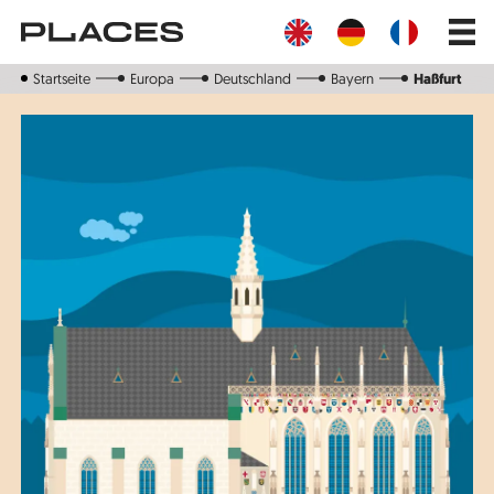
Direkt
Main
zum
navig
Inhalt
Startseite
Europa
Deutschland
Bayern
Haßfurt