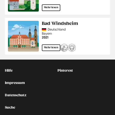
Mehr lesen
Bad Windsheim
Country
Deutschland
Region
Bayern
Jahr
2021
Mehr lesen
Kontakt
Social
Hilfe
Pinterest
Impressum
Datenschutz
Suche