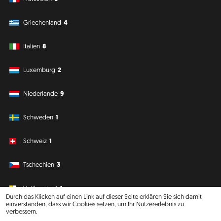
Griechenland
4
Italien
8
Luxemburg
2
Niederlande
9
Schweden
1
Schweiz
1
Tschechien
3
Vatikanstadt
1
Durch das Klicken auf einen Link auf dieser Seite erklären Sie sich damit
einverstanden, dass wir Cookies setzen, um Ihr Nutzererlebnis zu
verbessern.
Südamerika
Ozeanien