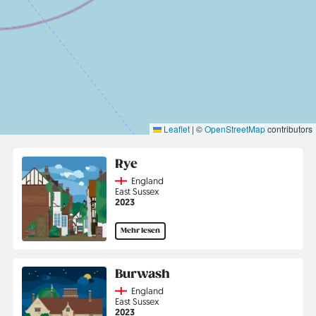
Leaflet
|
©
OpenStreetMap
contributors
Rye
Country
England
Region
East Sussex
Jahr
2023
Mehr lesen
Burwash
Country
England
Region
East Sussex
Jahr
2023