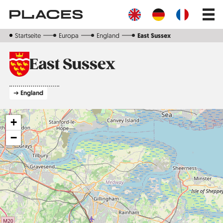
Direkt
Main
zum
navig
Inhalt
Startseite
Europa
England
East Sussex
East Sussex
➔ England
+
−