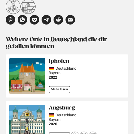
Weitere Orte in
Deutschland
die dir
gefallen könnten
Iphofen
Country
Deutschland
Region
Bayern
Jahr
2022
Mehr lesen
Augsburg
Country
Deutschland
Region
Bayern
Jahr
2020