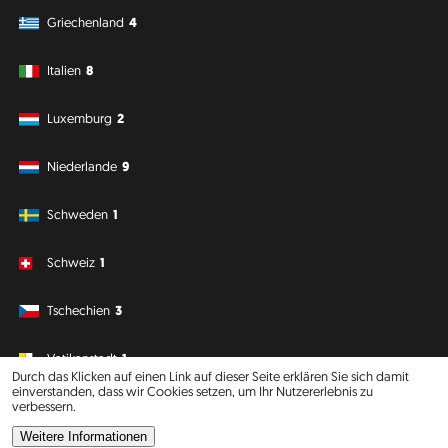
Griechenland
4
Italien
8
Luxemburg
2
Niederlande
9
Schweden
1
Schweiz
1
Tschechien
3
Vatikanstadt
1
Durch das Klicken auf einen Link auf dieser Seite erklären Sie sich damit
einverstanden, dass wir Cookies setzen, um Ihr Nutzererlebnis zu
verbessern.
Südamerika
Ozeanien
Weitere Informationen
Philipp J. Conrad
·
Creative Commons: BY, NC, DA
· Soli Deo Gloria