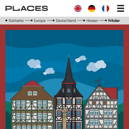
Direkt
Main
zum
navig
Inhalt
Startseite
Europa
Deutschland
Hessen
Fritzlar