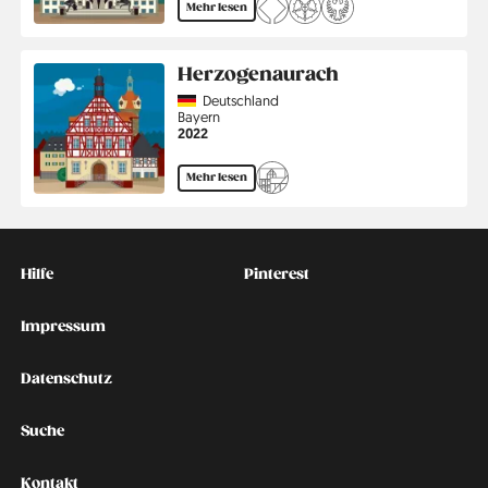
Mehr lesen
Herzogenaurach
Country
Deutschland
Region
Bayern
Jahr
2022
Mehr lesen
Kontakt
Social
Hilfe
Pinterest
Impressum
Datenschutz
Suche
Kontakt