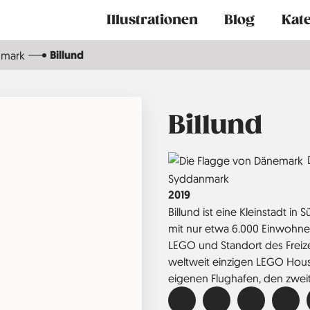
Main
Illustrationen
Blog
Kat
navigation
Billund
nmark
Billund
Country
Region
Syddanmark
Jahr
2019
Billund ist eine Kleinstadt in
mit nur etwa 6.000 Einwohnern
LEGO und Standort des Freize
weltweit einzigen LEGO House
eigenen Flughafen, den zwei