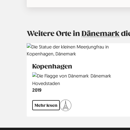
Weitere Orte in
Dänemark
di
Kopenhagen
Country
Dänemark
Region
Hovedstaden
Jahr
2019
Mehr lesen