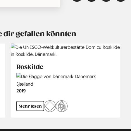
e dir gefallen könnten
Roskilde
Country
Dänemark
Region
Sjælland
Jahr
2019
Mehr lesen