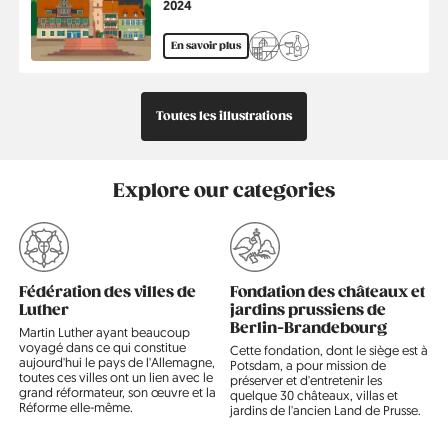
Année
2024
En savoir plus
Toutes les illustrations
Explore our categories
Fédération des villes de
Fondation des châteaux et
Luther
jardins prussiens de
L
Berlin-Brandebourg
c
Martin Luther ayant beaucoup
d
voyagé dans ce qui constitue
Cette fondation, dont le siège est à
m
aujourd'hui le pays de l'Allemagne,
Potsdam, a pour mission de
d
5
toutes ces villes ont un lien avec le
préserver et d'entretenir les
l
grand réformateur, son œuvre et la
quelque 30 châteaux, villas et
c
Réforme elle-même.
jardins de l'ancien Land de Prusse.
p