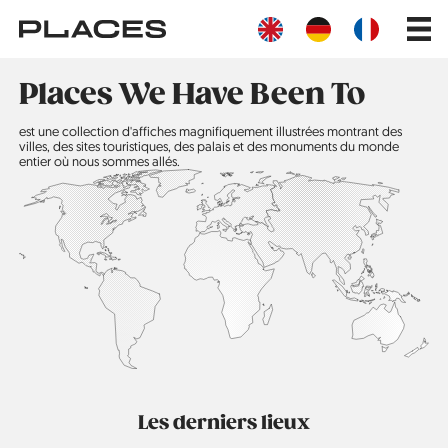
Aller
Main
au
navig
contenu
principal
Places We Have Been To
est une collection d'affiches magnifiquement illustrées montrant des
villes, des sites touristiques, des palais et des monuments du monde
entier où nous sommes allés.
Les derniers lieux