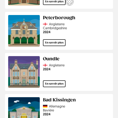
En savoir plus
Peterborough
Country
Angleterre
Région
Cambridgeshire
Année
2024
En savoir plus
Oundle
Country
Angleterre
Année
2024
En savoir plus
Bad Kissingen
Country
Allemagne
Région
Bavière
Année
2024