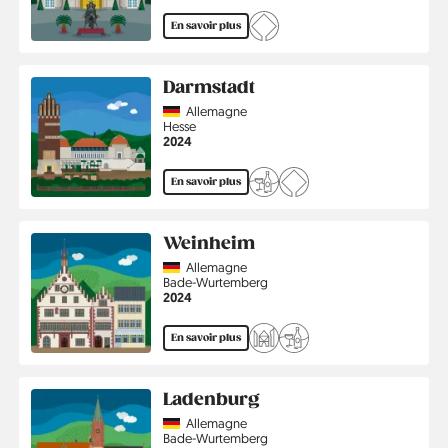
En savoir plus
Darmstadt
Country
Allemagne
Région
Hesse
Année
2024
En savoir plus
Weinheim
Country
Allemagne
Région
Bade-Wurtemberg
Année
2024
En savoir plus
Ladenburg
Country
Allemagne
Région
Bade-Wurtemberg