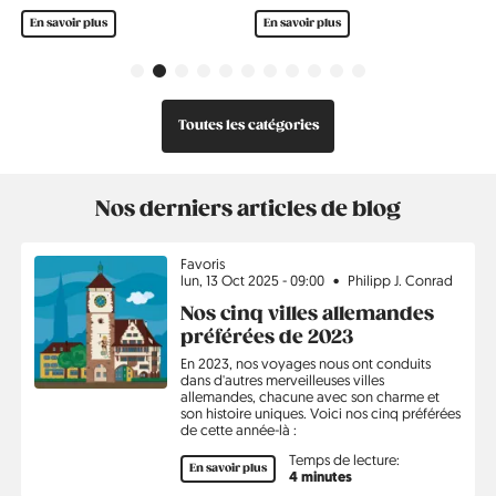
En savoir plus
En savoir plus
Précédent
Suivant
Toutes les catégories
Nos derniers articles de blog
Sujet
Favoris
lun, 13 Oct 2025 - 09:00
Philipp J. Conrad
Nos cinq villes allemandes
préférées de 2023
En 2023, nos voyages nous ont conduits
dans d'autres merveilleuses villes
allemandes, chacune avec son charme et
son histoire uniques. Voici nos cinq préférées
de cette année-là :
Temps de lecture:
En savoir plus
4 minutes