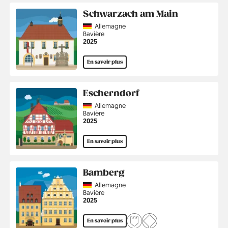
Schwarzach am Main
Country
Allemagne
Région
Bavière
Année
2025
En savoir plus
Escherndorf
Country
Allemagne
Région
Bavière
Année
2025
En savoir plus
Bamberg
Country
Allemagne
Région
Bavière
Année
2025
En savoir plus