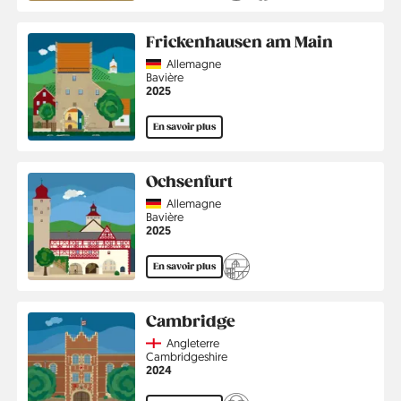
Frickenhausen am Main
Country
Allemagne
Région
Bavière
Année
2025
En savoir plus
Ochsenfurt
Country
Allemagne
Région
Bavière
Année
2025
En savoir plus
Cambridge
Country
Angleterre
Région
Cambridgeshire
Année
2024