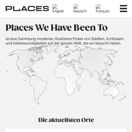
Direkt
Main
zum
navig
Inhalt
Places We Have Been To
ist eine Sammlung moderner, illustrierter Poster von Städten, Schlössern
und Sehenswürdigkeiten auf der ganzen Welt, die wir besucht haben.
Die aktuellsten Orte