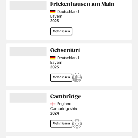
Frickenhausen am Main
Country
Deutschland
Region
Bayern
Jahr
2025
Mehr lesen
Ochsenfurt
Country
Deutschland
Region
Bayern
Jahr
2025
Mehr lesen
Cambridge
Country
England
Region
Cambridgeshire
Jahr
2024
Mehr lesen