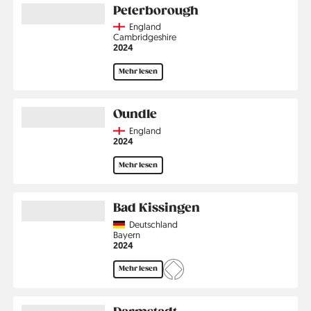
Peterborough
Country
England
Region
Cambridgeshire
Jahr
2024
Mehr lesen
Oundle
Country
England
Jahr
2024
Mehr lesen
Bad Kissingen
Country
Deutschland
Region
Bayern
Jahr
2024
Mehr lesen