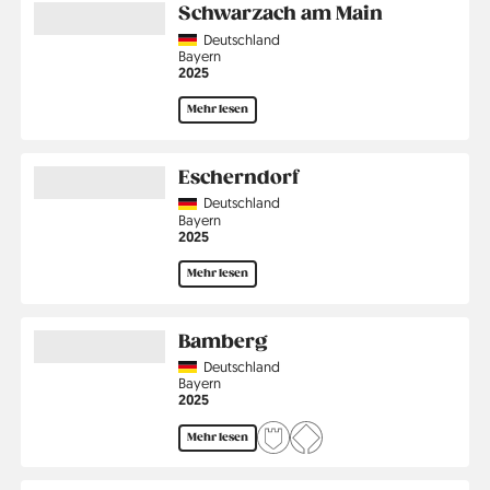
Schwarzach am Main
Country
Deutschland
Region
Bayern
Jahr
2025
Mehr lesen
Escherndorf
Country
Deutschland
Region
Bayern
Jahr
2025
Mehr lesen
Bamberg
Country
Deutschland
Region
Bayern
Jahr
2025
Mehr lesen