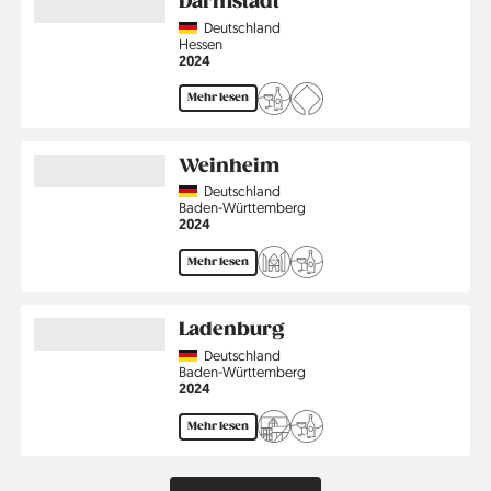
Darmstadt
Country
Deutschland
Region
Hessen
Jahr
2024
Mehr lesen
Weinheim
Country
Deutschland
Region
Baden-Württemberg
Jahr
2024
Mehr lesen
Ladenburg
Country
Deutschland
Region
Baden-Württemberg
Jahr
2024
Mehr lesen