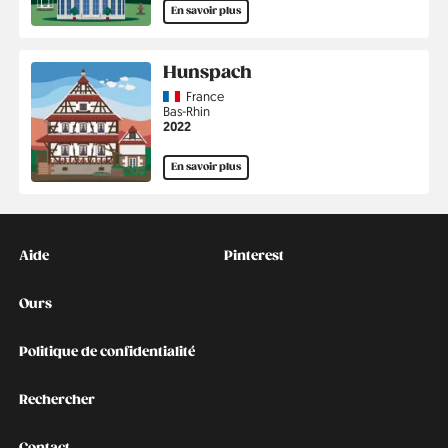
En savoir plus
Hunspach
Country
France
Région
Bas-Rhin
Année
2022
En savoir plus
Kontakt
Social
Aide
Pinterest
Ours
Politique de confidentialité
Rechercher