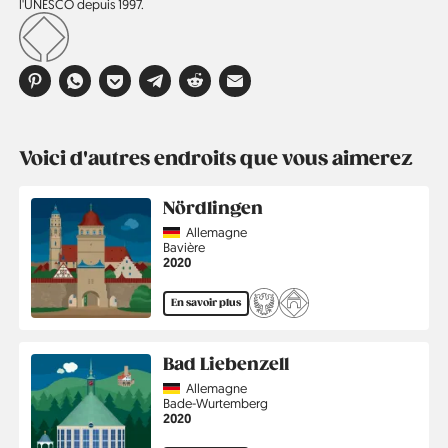
l'UNESCO depuis 1997.
Voici d'autres endroits que vous aimerez
Nördlingen
Country
Allemagne
Région
Bavière
Année
2020
En savoir plus
Bad Liebenzell
Country
Allemagne
Région
Bade-Wurtemberg
Année
2020