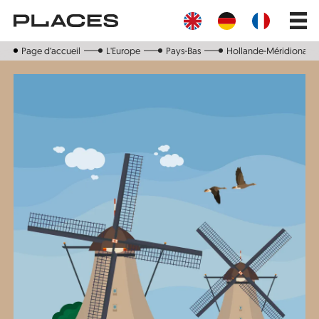
Aller
Main
au
navig
contenu
principal
Page d‘accueil
L'Europe
Pays-Bas
Hollande-Méridionale