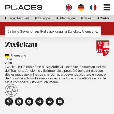
Aller
Main
au
navig
contenu
principal
Page d‘accueil
L'Europe
Allemagne
Saxe
Zwickau
Zwickau
Country
Allemagne
Région
Saxe
Année
2020
Zwickau est la quatrième plus grande ville de Saxe et située au sud-est
de l'État libre. L'ancienne ville impériale a prospéré pendant plusieurs
siècles grâce aux mines de charbon et est devenue plus tard un centre
de l'industrie automobile au XXe siècle. Le fils le plus célèbre de la ville
est le compositeur Robert Schumann.