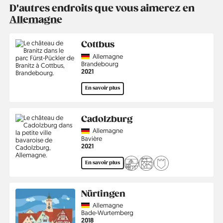
D'autres endroits que vous aimerez en
Allemagne
Cottbus
Country
Allemagne
Région
Brandebourg
Année
2021
En savoir plus
Cadolzburg
Country
Allemagne
Région
Bavière
Année
2021
En savoir plus
Nürtingen
Country
Allemagne
Région
Bade-Wurtemberg
Année
2018