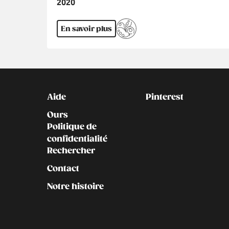
Année
2020
En savoir plus
Kontakt
Social
Aide
Pinterest
Ours
Politique de
confidentialité
Rechercher
Contact
Notre histoire