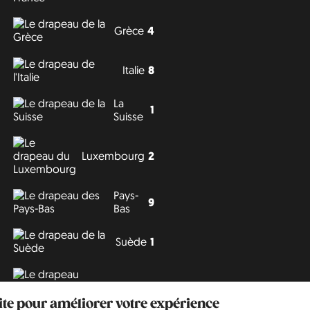
Grèce
4
Italie
8
La
1
Suisse
Luxembourg
2
Pays-
9
Bas
Suède
1
Tchéquie
3
site pour améliorer votre expérience