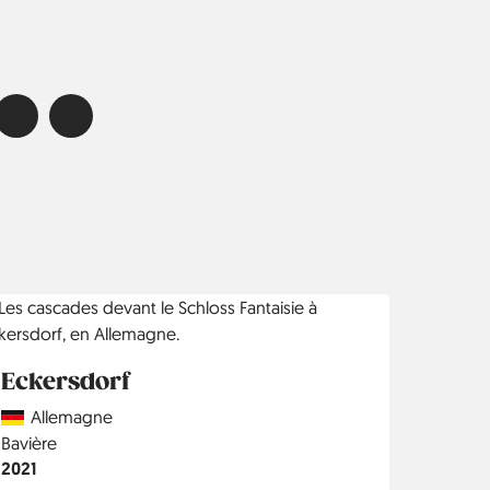
Eckersdorf
Country
Allemagne
Région
Bavière
Année
2021