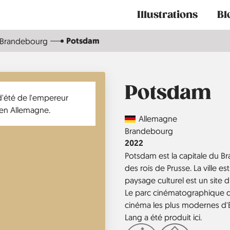
Main
Illustrations
Bl
navigation
Potsdam
Brandebourg
Potsdam
Country
Allemagne
Région
Brandebourg
Année
2022
Potsdam est la capitale du B
des rois de Prusse. La ville es
paysage culturel est un site
Le parc cinématographique d
cinéma les plus modernes d'E
Lang a été produit ici.