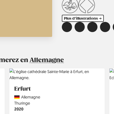
Plus d'illustrations ➔
aimerez en
Allemagne
Erfurt
Country
Allemagne
Région
Thuringe
Année
2020