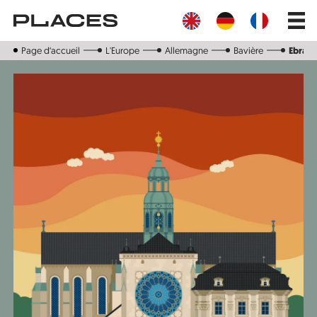
Aller
Main
au
navig
contenu
principal
Page d‘accueil
L'Europe
Allemagne
Bavière
Ebrach