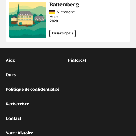
Battenberg
Country
Allemagne
Région
Hesse
Année
2020
En savoir plus
Kontakt
Social
Aide
Pinterest
Ours
Politique de confidentialité
Rechercher
Contact
Notre histoire