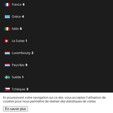
France
6
Grèce
4
Italie
8
La Suisse
1
Luxembourg
2
Pays-Bas
9
Suède
1
Tchéquie
3
En poursuivant votre navigation sur ce site, vous acceptez l’utilisation de
cookies pour nous permettre de réaliser des statistiques de visites.
Amérique du Sud
Océanie
En savoir plus
Philipp J. Conrad
·
Creative Commons: BY, NC, DA
· Soli Deo Gloria