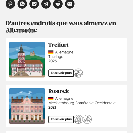
D'autres endroits que vous aimerez en
Allemagne
Treffurt
Country
Allemagne
Région
Thuringe
Année
2023
En savoir plus
Rostock
Country
Allemagne
Région
Mecklembourg-Poméranie-Occidentale
Année
2021
En savoir plus