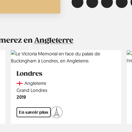
aimerez en
Angleterre
Londres
Country
Angleterre
Région
Grand Londres
Année
2019
En savoir plus