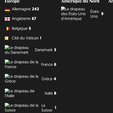
Europe
Amérique du Nord
A
Allemagne
242
États-
9
Unis
Angleterre
67
Belgique
5
Cité du Vatican
1
Danemark
3
France
6
Grèce
4
Italie
8
La
1
Suisse