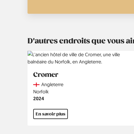
D'autres endroits que vous 
Cromer
Country
Angleterre
Région
Norfolk
Année
2024
En savoir plus