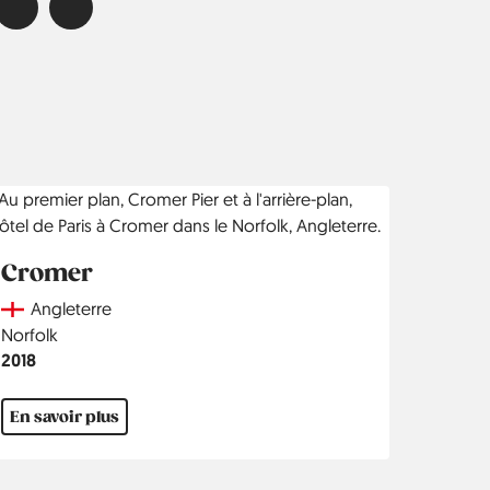
Cromer
Country
Angleterre
Région
Norfolk
Année
2018
En savoir plus