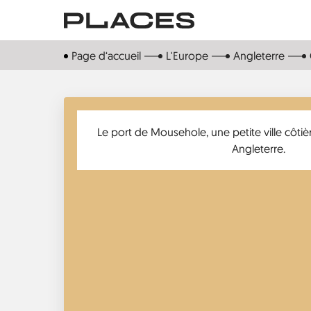
Aller
au
contenu
Page d‘accueil
L'Europe
Angleterre
principal