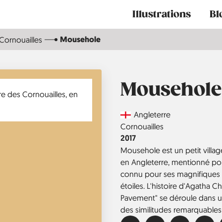
Main
Illustrations
Bl
navigation
Mousehole
Cornouailles
Mousehole
Country
Angleterre
Région
Cornouailles
Année
2017
Mousehole est un petit villag
en Angleterre, mentionné pour
connu pour ses magnifiques i
étoiles. L'histoire d'Agatha Ch
Pavement" se déroule dans un
des similitudes remarquable