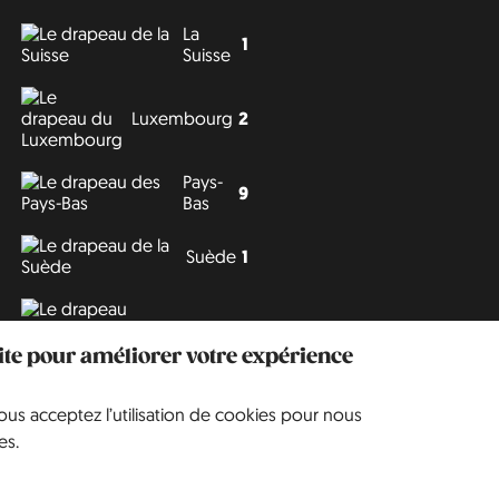
La
1
Suisse
Luxembourg
2
Pays-
9
Bas
Suède
1
Tchéquie
3
site pour améliorer votre expérience
vous acceptez l’utilisation de cookies pour nous
Philipp J. Conrad
·
Creative Commons: BY, NC, DA
· Soli Deo Gloria
es.
Website
en