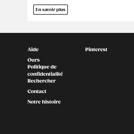
En savoir plus
Kontakt
Social
Aide
Pinterest
Ours
Politique de
confidentialité
Rechercher
Contact
Notre histoire