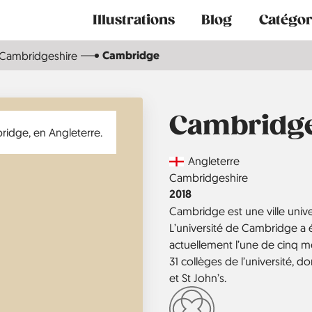
Main
Illustrations
Blog
Catégor
navigation
Cambridge
Cambridgeshire
Cambridg
Country
Angleterre
Région
Cambridgeshire
Année
2018
Cambridge est une ville univer
L’université de Cambridge a 
actuellement l’une de cinq me
31 collèges de l’université, d
et St John’s.