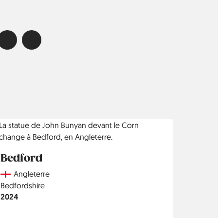
Bedford
Country
Angleterre
Région
Bedfordshire
Année
2024