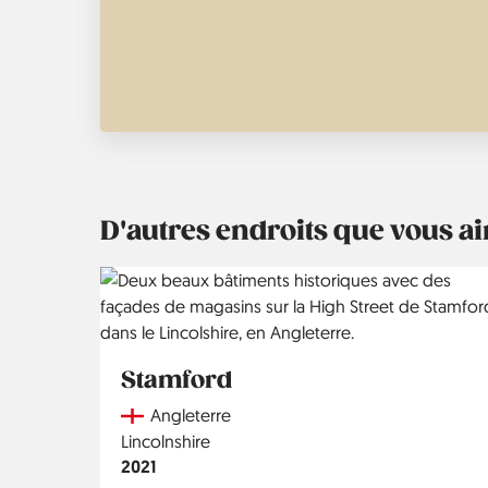
D'autres endroits que vous 
Stamford
Country
Angleterre
Région
Lincolnshire
Année
2021