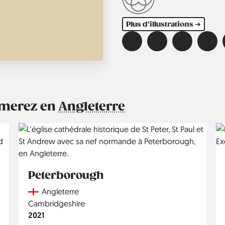
Plus d'illustrations ➔
aimerez en
Angleterre
Peterborough
Country
Angleterre
Région
Cambridgeshire
Année
2021