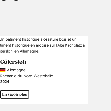
Gütersloh
Country
Allemagne
Région
Rhénanie-du-Nord-Westphalie
Année
2024
En savoir plus