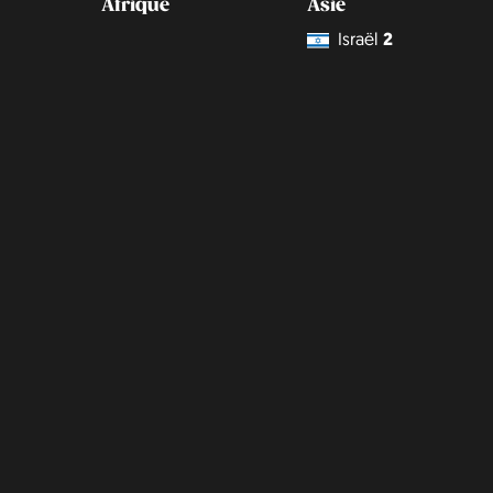
Afrique
Asie
Israël
2