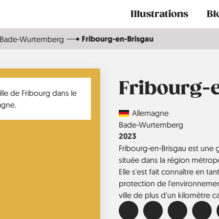
Main
Illustrations
Bl
navigation
Fribourg-en-Brisgau
Bade-Wurtemberg
Fribourg-
Country
Allemagne
Région
Bade-Wurtemberg
Année
2023
Fribourg-en-Brisgau est une
située dans la région métropol
Elle s'est fait connaître en tan
protection de l'environnement.
ville de plus d'un kilomètre c