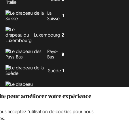
La
1
Suisse
Luxembourg
2
Pays-
9
Bas
Suède
1
Tchéquie
3
site pour améliorer votre expérience
vous acceptez l’utilisation de cookies pour nous
Philipp J. Conrad
·
Creative Commons: BY, NC, DA
· Soli Deo Gloria
es.
Website
en