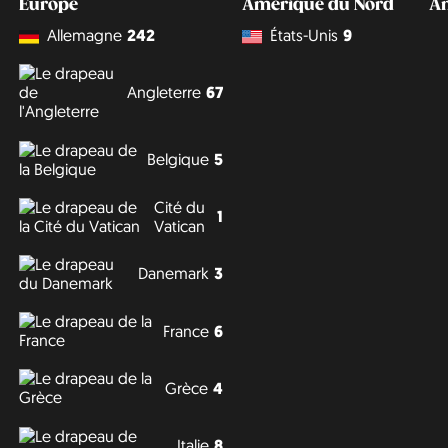
Europe
Amérique du Nord
A
Allemagne
242
États-Unis
9
Angleterre
67
Belgique
5
Cité du
1
Vatican
Danemark
3
France
6
Grèce
4
Italie
8