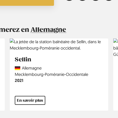
aimerez en
Allemagne
Sellin
Country
Allemagne
Région
Mecklembourg-Poméranie-Occidentale
Année
2021
En savoir plus