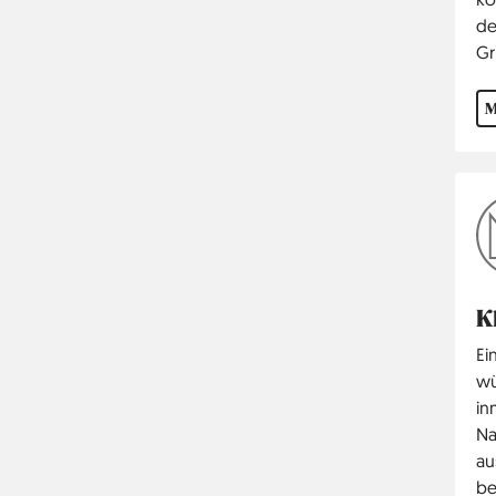
de
Gr
M
K
Ei
wü
in
Na
au
be