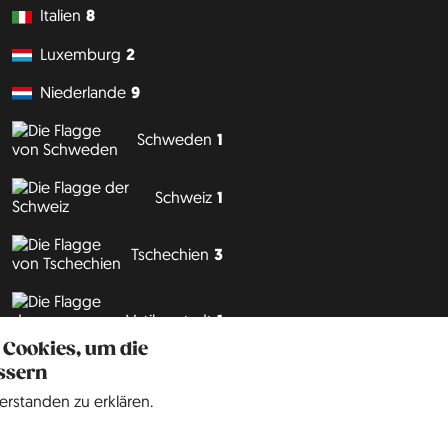
Italien
8
Luxemburg
2
Niederlande
9
Schweden
1
Schweiz
1
Tschechien
3
Vatikanstadt
1
 Cookies, um die
ssern
Philipp J. Conrad
·
Creative Commons: BY, NC, DA
· Soli Deo Gloria
erstanden zu erklären.
Website
auf