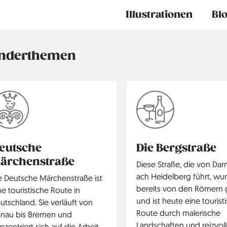
Main
Illustrationen
Bl
navigation
nderthemen
eutsche
Die Bergstraße
ärchenstraße
Diese Straße, die von Dar
ach Heidelberg führt, wu
e Deutsche Märchenstraße ist
bereits von den Römern
ne touristische Route in
und ist heute eine tourist
utschland. Sie verläuft von
Route durch malerische
nau bis Bremen und
Landschaften und reizvol
nzentriert sich auf die Arbeit