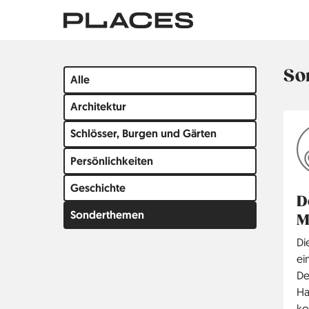
Direkt
zum
Inhalt
So
Filter
Alle
by
Architektur
group
Schlösser, Burgen und Gärten
Persönlichkeiten
Geschichte
D
Sonderthemen
M
Di
ei
De
Ha
ko