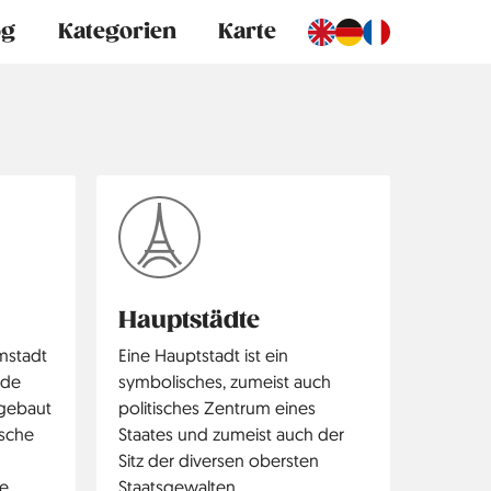
og
Kategorien
Karte
Hauptstädte
mstadt
Eine Hauptstadt ist ein
rde
symbolisches, zumeist auch
 gebaut
politisches Zentrum eines
ische
Staates und zumeist auch der
Sitz der diversen obersten
le
Staatsgewalten.