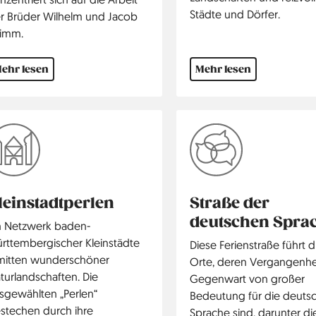
Städte und Dörfer.
r Brüder Wilhelm und Jacob
imm.
ehr lesen
Mehr lesen
leinstadtperlen
Straße der
deutschen Spra
n Netzwerk baden-
rttembergischer Kleinstädte
Diese Ferienstraße führt 
mitten wunderschöner
Orte, deren Vergangenhe
turlandschaften. Die
Gegenwart von großer
sgewählten „Perlen“
Bedeutung für die deuts
stechen durch ihre
Sprache sind, darunter di