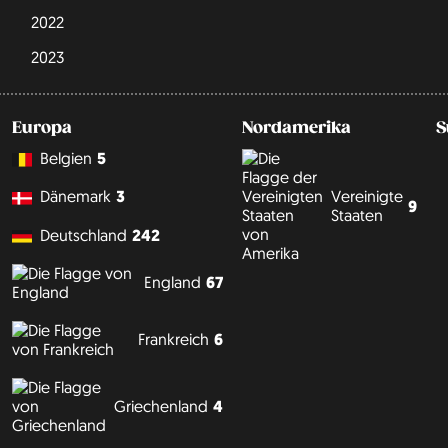
2022
2023
Europa
Nordamerika
S
Belgien
5
Vereinigte
Dänemark
3
9
Staaten
Deutschland
242
England
67
Frankreich
6
Griechenland
4