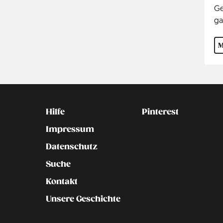
Ge
ga
M
Kontakt
Social
Hilfe
Pinterest
Impressum
Datenschutz
Suche
Kontakt
Unsere Geschichte