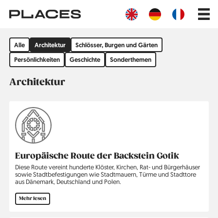
Direkt
Main
zum
navig
Inhalt
Filter
Alle
Architektur
Schlösser, Burgen und Gärten
by
group
Persönlichkeiten
Geschichte
Sonderthemen
Architektur
Europäische Route der Backstein Gotik
Diese Route vereint hunderte Klöster, Kirchen, Rat- und Bürgerhäuser
sowie Stadtbefestigungen wie Stadtmauern, Türme und Stadttore
aus Dänemark, Deutschland und Polen.
Mehr lesen