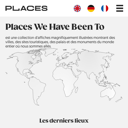
Aller
Main
au
navig
contenu
principal
Places We Have Been To
est une collection d'affiches magnifiquement illustrées montrant des
villes, des sites touristiques, des palais et des monuments du monde
entier où nous sommes allés.
Les derniers lieux