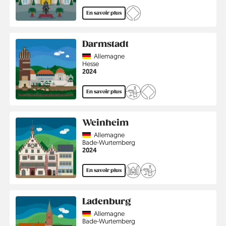
En savoir plus
Darmstadt
Country
Allemagne
Région
Hesse
Année
2024
En savoir plus
Weinheim
Country
Allemagne
Région
Bade-Wurtemberg
Année
2024
En savoir plus
Ladenburg
Country
Allemagne
Région
Bade-Wurtemberg