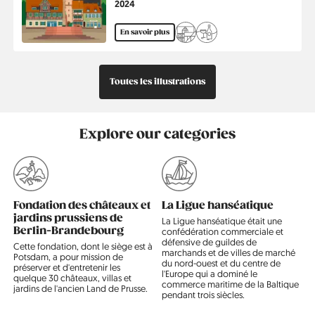
Année
2024
En savoir plus
Toutes les illustrations
Explore our categories
Fondation des châteaux et
La Ligue hanséatique
jardins prussiens de
La Ligue hanséatique était une
Berlin-Brandebourg
confédération commerciale et
défensive de guildes de
Cette fondation, dont le siège est à
C
marchands et de villes de marché
,
Potsdam, a pour mission de
T
du nord-ouest et du centre de
e
préserver et d'entretenir les
o
l'Europe qui a dominé le
a
quelque 30 châteaux, villas et
p
commerce maritime de la Baltique
jardins de l'ancien Land de Prusse.
h
pendant trois siècles.
o