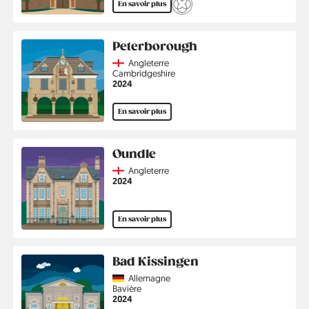
En savoir plus
Peterborough
Country
Angleterre
Région
Cambridgeshire
Année
2024
En savoir plus
Oundle
Country
Angleterre
Année
2024
En savoir plus
Bad Kissingen
Country
Allemagne
Région
Bavière
Année
2024