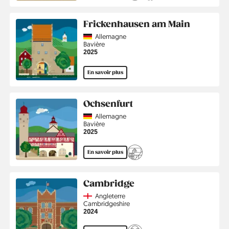
Frickenhausen am Main
Country
Allemagne
Région
Bavière
Année
2025
En savoir plus
Ochsenfurt
Country
Allemagne
Région
Bavière
Année
2025
En savoir plus
Cambridge
Country
Angleterre
Région
Cambridgeshire
Année
2024