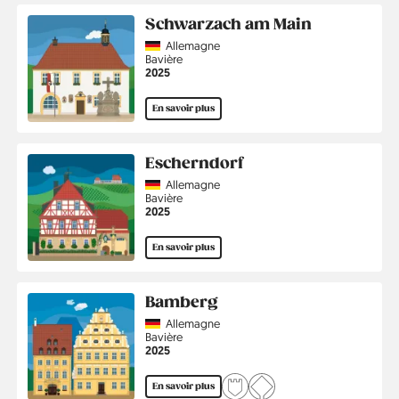
Schwarzach am Main
Country
Allemagne
Région
Bavière
Année
2025
En savoir plus
Escherndorf
Country
Allemagne
Région
Bavière
Année
2025
En savoir plus
Bamberg
Country
Allemagne
Région
Bavière
Année
2025
En savoir plus