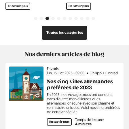
En savoir plus
En savoir plus
Précédent
Suivant
Toutes les catégories
Nos derniers articles de blog
Sujet
Favoris
lun, 13 Oct 2025 - 09:00
Philipp J. Conrad
Nos cinq villes allemandes
préférées de 2023
En 2023, nos voyages nous ont conduits
dans d'autres merveilleuses villes
allemandes, chacune avec son charme et
son histoire uniques. Voici nos cinq préférées
de cette année-là :
Temps de lecture:
En savoir plus
4 minutes