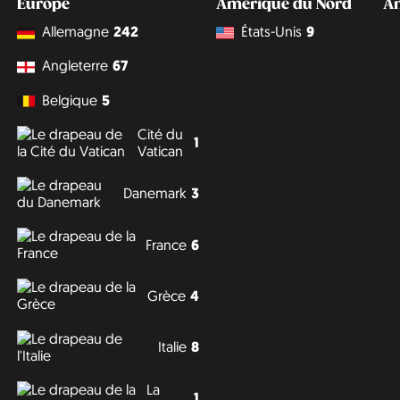
Europe
Amérique du Nord
A
Allemagne
242
États-Unis
9
Angleterre
67
Belgique
5
Cité du
1
Vatican
Danemark
3
France
6
Grèce
4
Italie
8
La
1