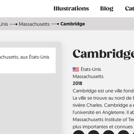
Main
Illustrations
Blog
Ca
navigation
Cambridge
Unis
Massachusetts
Cambridg
Country
États-Unis
Région
Massachusetts
Année
2018
Cambridge est une ville fond
La ville se trouve au nord de 
rivière Charles. Cambridge a 
l’université en Angleterre. Il a
Massachusetts Institute of Te
plus importantes et connue