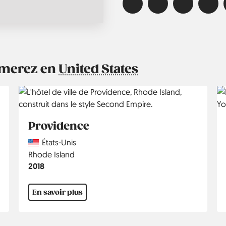
aimerez en
United States
Providence
Country
États-Unis
Région
Rhode Island
Année
2018
En savoir plus