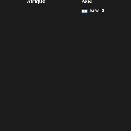
Afrique
Asie
Israël
2