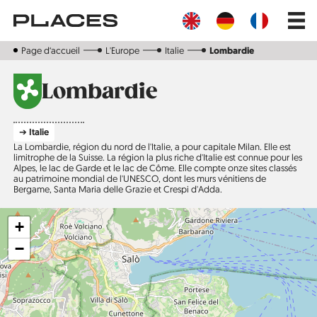
Aller
Main
au
navig
contenu
principal
Page d‘accueil
L'Europe
Italie
Lombardie
Lombardie
➔ Italie
La Lombardie, région du nord de l'Italie, a pour capitale Milan. Elle est
limitrophe de la Suisse. La région la plus riche d'Italie est connue pour les
Alpes, le lac de Garde et le lac de Côme. Elle compte onze sites classés
au patrimoine mondial de l'UNESCO, dont les murs vénitiens de
Bergame, Santa Maria delle Grazie et Crespi d'Adda.
+
−