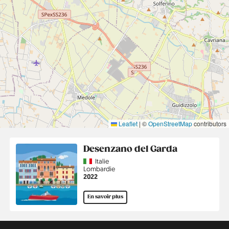
Leaflet
|
©
OpenStreetMap
contributors
Desenzano del Garda
Country
Italie
Région
Lombardie
Année
2022
En savoir plus