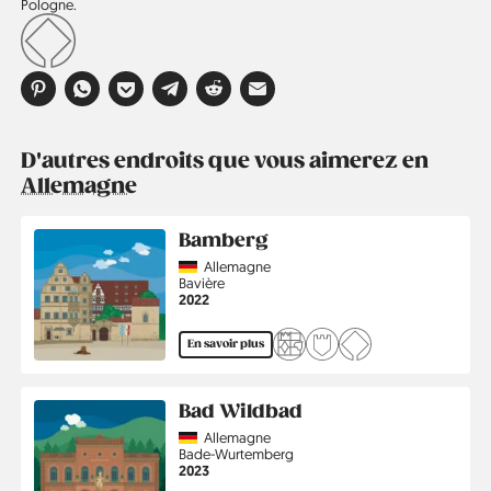
Pologne.
D'autres endroits que vous aimerez en
Allemagne
Bamberg
Country
Allemagne
Région
Bavière
Année
2022
En savoir plus
Bad Wildbad
Country
Allemagne
Région
Bade-Wurtemberg
Année
2023