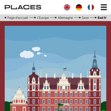
Aller
Main
au
navig
contenu
principal
Page d‘accueil
L'Europe
Allemagne
Saxe
Bad Mus