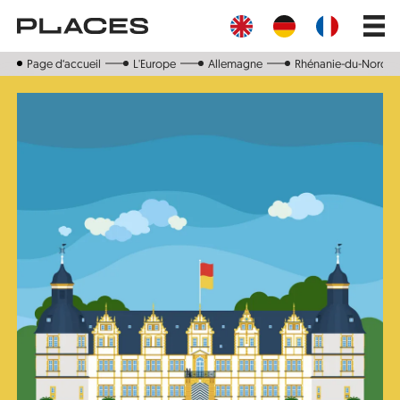
Aller
Main
au
navig
contenu
principal
Page d‘accueil
L'Europe
Allemagne
Rhénanie-du-Nord-W