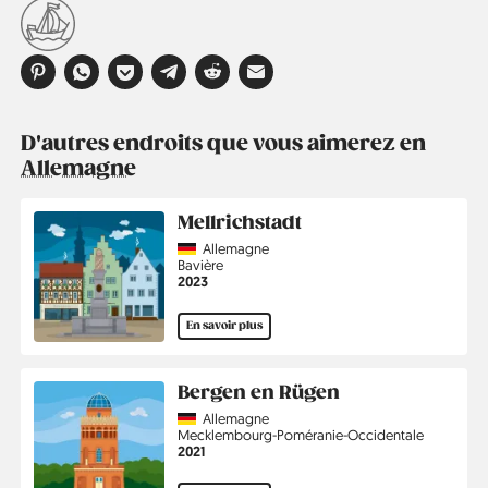
D'autres endroits que vous aimerez en
Allemagne
Mellrichstadt
Country
Allemagne
Région
Bavière
Année
2023
En savoir plus
Bergen en Rügen
Country
Allemagne
Région
Mecklembourg-Poméranie-Occidentale
Année
2021