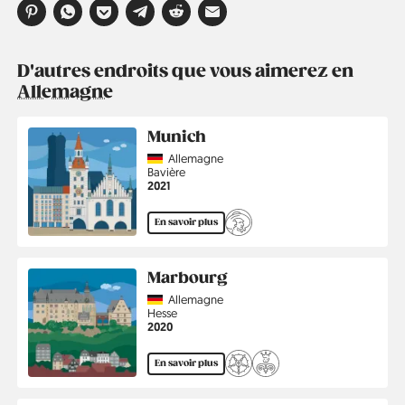
D'autres endroits que vous aimerez en
Allemagne
Munich
Country
Allemagne
Région
Bavière
Année
2021
En savoir plus
Marbourg
Country
Allemagne
Région
Hesse
Année
2020
En savoir plus