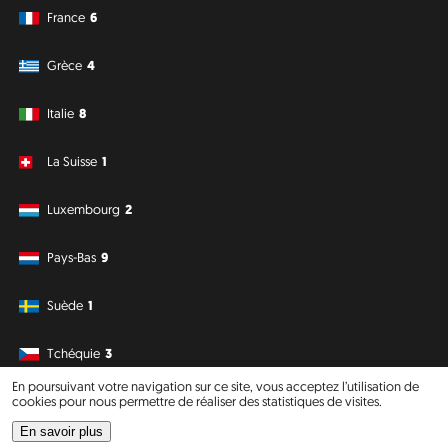
France
6
Grèce
4
Italie
8
La Suisse
1
Luxembourg
2
Pays-Bas
9
Suède
1
Tchéquie
3
En poursuivant votre navigation sur ce site, vous acceptez l’utilisation de
cookies pour nous permettre de réaliser des statistiques de visites.
Amérique du Sud
Océanie
En savoir plus
Philipp J. Conrad
·
Creative Commons: BY, NC, DA
· Soli Deo Gloria