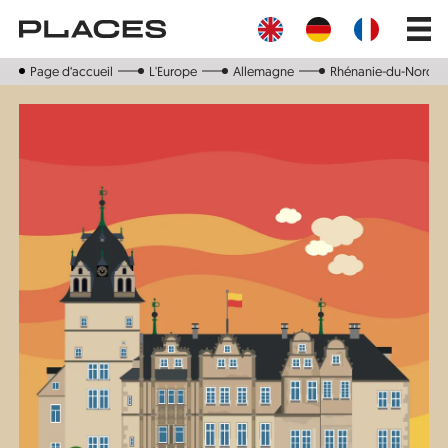
Aller
Main
au
navig
contenu
principal
Page d‘accueil
L'Europe
Allemagne
Rhénanie-du-Nord-W