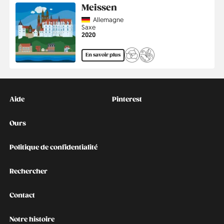
Meissen
Country
Allemagne
Région
Saxe
Année
2020
En savoir plus
Kontakt
Social
Aide
Pinterest
Ours
Politique de confidentialité
Rechercher
Contact
Notre histoire